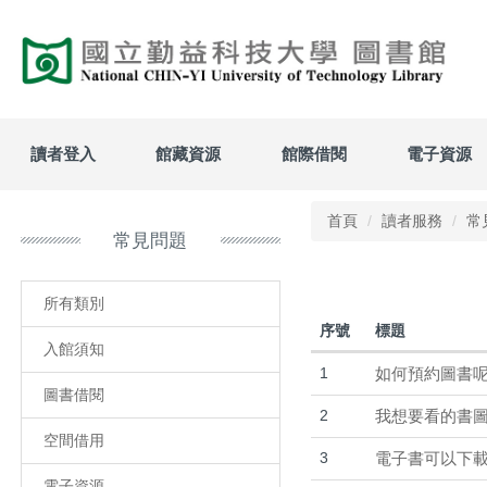
跳
到
主
要
內
容
區
讀者登入
館藏資源
館際借閱
電子資源
首頁
讀者服務
常
常見問題
所有類別
序號
標題
入館須知
1
如何預約圖書呢
圖書借閱
2
我想要看的書圖
空間借用
3
電子書可以下
電子資源