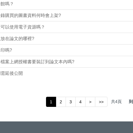
書館嗎？
錄購買的圖書資料何時會上架?
士可以使用電子資源嗎？
放在論文的哪裡?
印嗎?
檔案上網授權書要裝訂到論文本內嗎?
利需延後公開
共
4
頁
到
1
2
3
4
>
>>