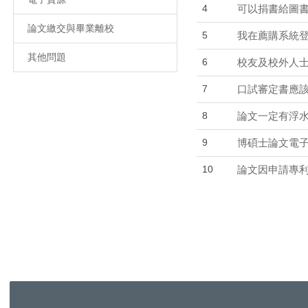
4
可以捐書給圖
論文繳交與畢業離校
5
我在薦購系統登
其他問題
6
校友及校外人
7
口試審定書應該
8
論文一定有浮水
9
博碩士論文電子
10
論文因申請專