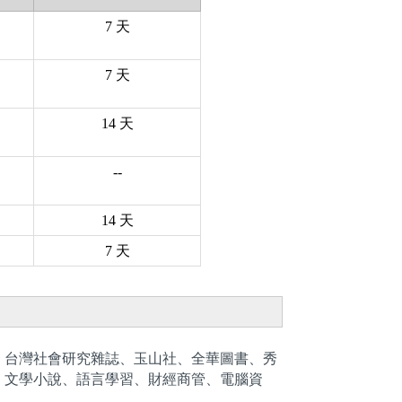
7
天
7
天
14
天
--
14
天
7
天
、台灣社會研究雜誌、玉山社、全華圖書、秀
、文學小說、語言學習、財經商管、電腦資