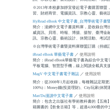
※2013年本校參加靜宜發起電子書購置聯盟
習、財經商管、電腦資訊、宗教心靈、藝術
HyRead eBook 中文電子書_台灣學術電子
簡介：淩網中文電子書資料庫，是收錄台灣
威資訊、貝塔、時報、博揚、揚智、臺灣金
訊、宗教心靈、藝術設計、休閒活動、考試
※台灣學術電子書暨資料庫聯盟訂購（持續
iRead eBook 華藝電子書
／
使用說明
簡介：iRead eBook華藝電子書為綜
平板電腦、智慧型手機，線上閱讀全載具支援
MagV 中文電子書電子雜誌
／
使用說明
簡介：從2008年1月起收錄，每種雜誌定期
100%)：Money錢(投資理財)、City玩家(
Man'Du漫讀中文電子書
／
使用說明
簡介：包含之出版社有學術教科書的【五南
籍圖書的【飲食古籍】等，超過4,000冊的