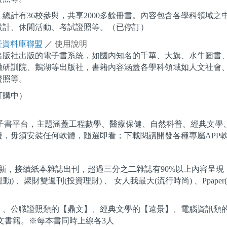
，總計有36校參與，共享2000多餘冊書。內容包含各學科領域
設計、休閒活動、考試證照等。（已停訂）
書暨資料庫聯盟
／
使用說明
出版社出版的電子書系統，如國內知名的千華、大旗、水牛圖書
融研訓院、鵝湖等出版社，書籍內容涵蓋各學科領域如人文社會
證照等。
訂購中）
合中文電子書平台，主題涵蓋工程數學、醫療保健、自然科普、經典
，毋須安裝任何軟體，隨選即看；下載閱讀開發各種專屬APP
更新，接續紙本雜誌出刊，超過三分之二雜誌有90%以上內容呈現，
休閒運動) 、聚財雙週刊(投資理財) 、 女人我最大(流行時尚) 、Ppap
】、公職證照類的【鼎文】、經典文學的【遠景】、電腦資訊類
中文書籍。※每本書同時上線各3人