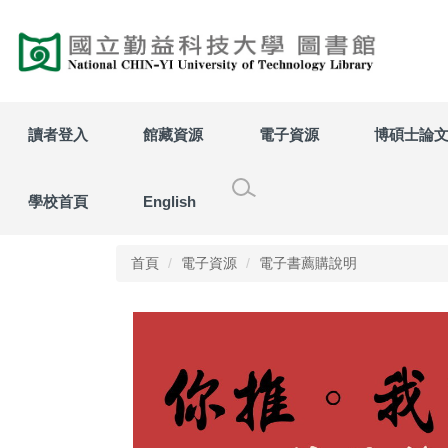
跳
到
主
要
內
容
讀者登入
館藏資源
電子資源
博碩士論
區
學校首頁
English
首頁
電子資源
電子書薦購說明