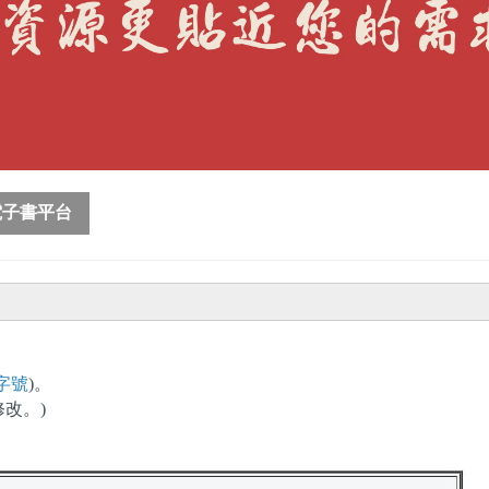
電子書平台
字號
)。
修改。)