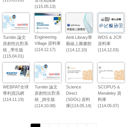
管理知識庫
人文藝術
(115.05.13)
⦿ 中文資料庫總覽
⦿ 西文資料庫總覽
Engineering
Turnitin 論文
Airiti Library華
WOS & JCR
● 教育訓練影片
Village 資料庫
原創性比對系
藝線上圖書館
資料庫
(114.12.17)
統 _學生版
(114.12.10)
(114.12.03)
(115.04.01)
WEBPAT全球
Turnitin 論文
Science
SCOPUS &
專利資訊網
原創性比對系
Direct
Mendeley 資
(114.11.19)
統 _師生版
(SDOL) 資料
料庫
(114.10.08)
庫(114.05.14)
(114.05.07)