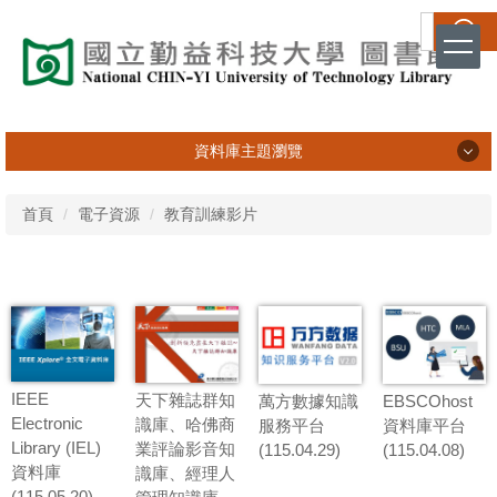
跳
搜尋
到
主
要
內
容
資料庫主題瀏覽
區
資料庫主題瀏覽
首頁
電子資源
教育訓練影片
學習工具
綜合學科
科學工程
IEEE
天下雜誌群知
萬方數據知識
EBSCOhost
商學管理
Electronic
識庫、哈佛商
服務平台
資料庫平台
Library (IEL)
業評論影音知
(115.04.29)
(115.04.08)
社會科學
資料庫
識庫、經理人
(115.05.20)