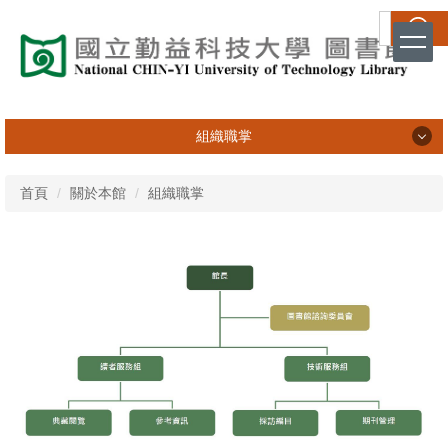
跳
搜尋
到
主
要
內
容
組織職掌
區
組織職掌
首頁
關於本館
組織職掌
館長室
讀者服務組
技術服務組
圖書館諮詢委員會