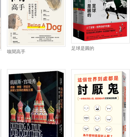
足球是圓的
嗅聞高手