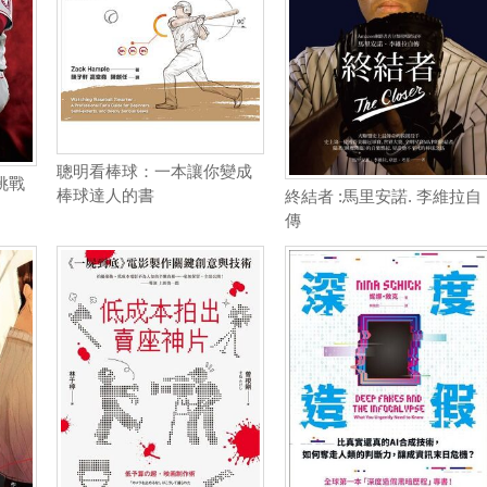
聰明看棒球：一本讓你變成
挑戰
棒球達人的書
終結者 :馬里安諾. 李維拉自
傳