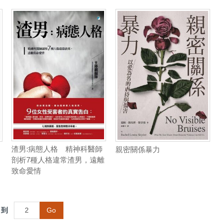
渣男:病態人格 精神科醫師
親密關係暴力
剖析7種人格違常渣男，遠離
致命愛情
到
Go