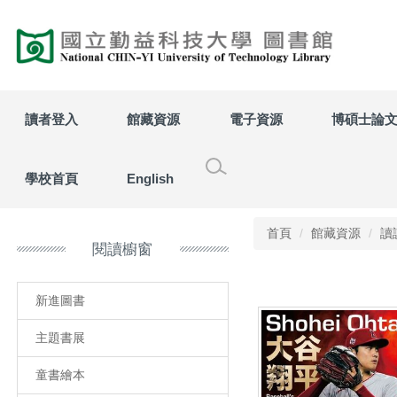
跳
到
主
要
內
容
讀者登入
館藏資源
電子資源
博碩士論
區
學校首頁
English
首頁
館藏資源
讀
閱讀櫥窗
新進圖書
主題書展
童書繪本