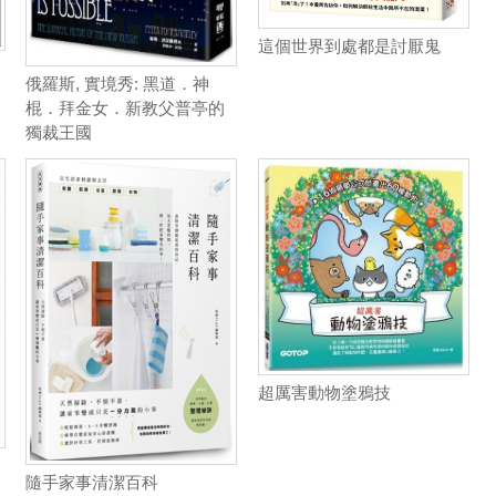
這個世界到處都是討厭鬼
俄羅斯, 實境秀: 黑道．神
棍．拜金女．新教父普亭的
獨裁王國
超厲害動物塗鴉技
隨手家事清潔百科