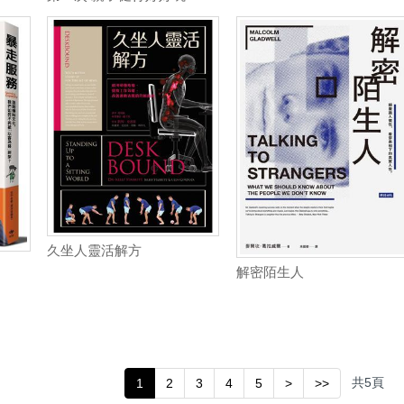
久坐人靈活解方
解密陌生人
共
5
頁
1
2
3
4
5
>
>>